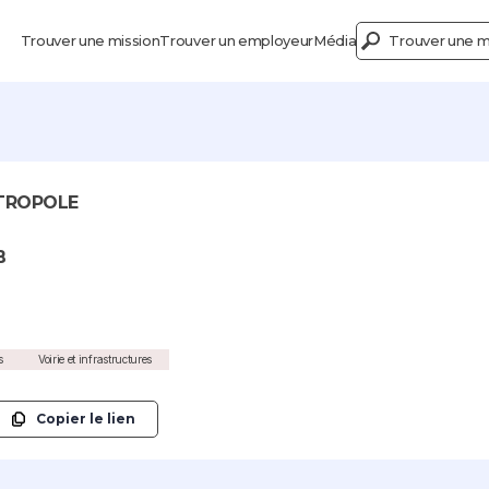
Trouver une mission
Trouver un employeur
Média
Trouver une mi
TROPOLE
B
s
Voirie et infrastructures
Copier le lien