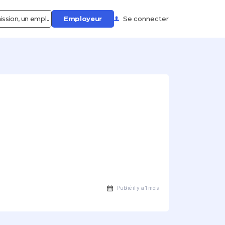
ssion, un empl..
Employeur
Se connecter
Publié il y a 1 mois