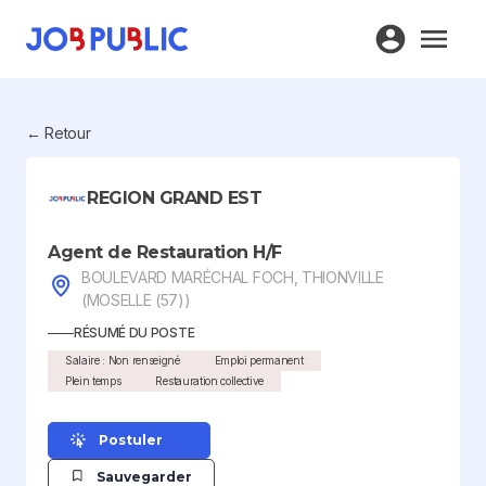
← Retour
REGION GRAND EST
Agent de Restauration H/F
BOULEVARD MARÉCHAL FOCH, THIONVILLE
(MOSELLE (57))
RÉSUMÉ DU POSTE
Salaire : Non renseigné
Emploi permanent
Plein temps
Restauration collective
Postuler
Sauvegarder