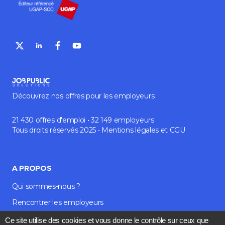
Découvrez nos offres pour les employeurs
21 430 offres d'emploi • 32 149 employeurs
Tous droits réservés 2025 •
Mentions légales
et
CGU
A PROPOS
Qui sommes-nous ?
Rencontrer les employeurs
Média et blog
Ce site utilise des cookies et vous donne le contrôle sur ceux que