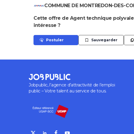
COMMUNE DE MONTREDON-DES-COR
Cette offre de Agent technique polyval
intéresse ?
Postuler
Sauvegarder
Jobpublic, l’agence d’attractivité de l’emploi
public – Votre talent au service de tous.