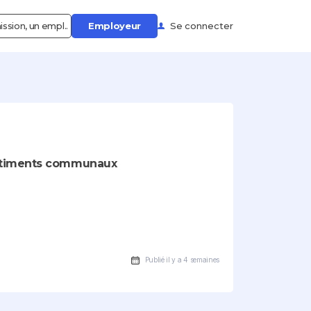
ssion, un empl..
Employeur
Se connecter
 bâtiments communaux
Publié il y a 4 semaines