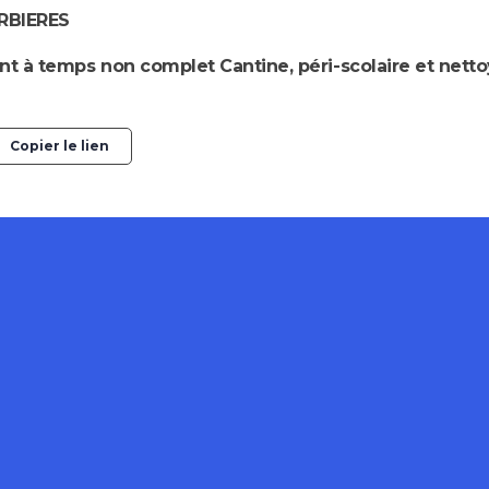
BIERES
ent à temps non complet Cantine, péri-scolaire et ne
Copier le lien