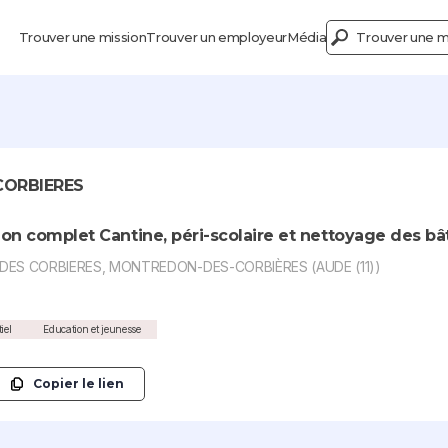
Trouver une mission
Trouver un employeur
Média
Trouver une mi
ORBIERES
non complet Cantine, péri-scolaire et nettoyage des
 DES CORBIERES, MONTREDON-DES-CORBIÈRES (AUDE (11))
iel
Education et jeunesse
Copier le lien