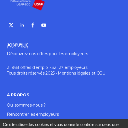
Découvrez nos offres pour les employeurs
21 968 offres d'emploi • 32 127 employeurs
Tous droits réservés 2025 •
Mentions légales
et
CGU
A PROPOS
Qui sommes-nous ?
Rencontrer les employeurs
Média et blog
Ce site utilise des cookies et vous donne le contrôle sur ceux que