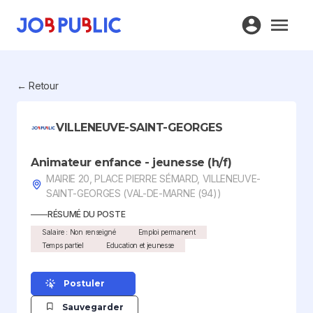
← Retour
VILLENEUVE-SAINT-GEORGES
Animateur enfance - jeunesse (h/f)
MAIRIE 20, PLACE PIERRE SÉMARD, VILLENEUVE-
SAINT-GEORGES (VAL-DE-MARNE (94))
RÉSUMÉ DU POSTE
Salaire : Non renseigné
Emploi permanent
Temps partiel
Education et jeunesse
Postuler
Sauvegarder