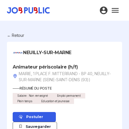
← Retour
NEUILLY-SUR-MARNE
Animateur périscolaire (h/f)
MAIRIE, 1 PLACE F. MITTERRAND - BP 40, NEUILLY-
SUR-MARNE (SEINE-SAINT-DENIS (93))
RÉSUMÉ DU POSTE
Salaire : Non renseigné
Emploi permanent
Plein temps
Education et jeunesse
Postuler
Sauvegarder