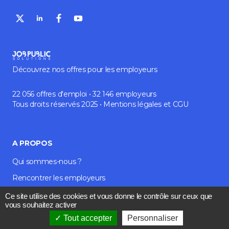
Découvrez nos offres pour les employeurs
22 056 offres d'emploi • 32 146 employeurs
Tous droits réservés 2025 •
Mentions légales
et
CGU
A PROPOS
Qui sommes-nous ?
Rencontrer les employeurs
Média et blog
Ce site utilise des cookies et vous donne le contrôle sur ceux que
vous souhaitez activer
Contact
Tout accepter
Personnaliser