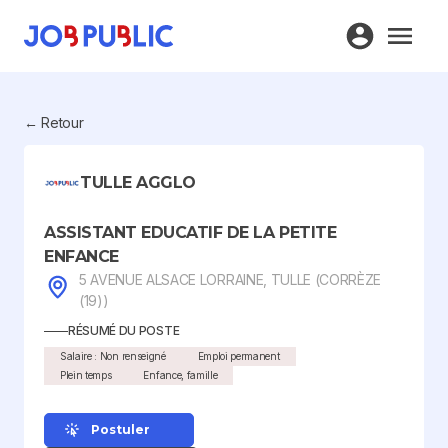
← Retour
TULLE AGGLO
ASSISTANT EDUCATIF DE LA PETITE
ENFANCE
5 AVENUE ALSACE LORRAINE, TULLE (CORRÈZE
(19))
RÉSUMÉ DU POSTE
Salaire : Non renseigné
Emploi permanent
Plein temps
Enfance, famille
Postuler