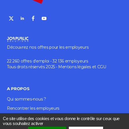
Découvrez nos offres pour les employeurs
22 260 offres d'emploi • 32 136 employeurs
Tous droits réservés 2025 •
Mentions légales
et
CGU
A PROPOS
Qui sommes-nous ?
Rencontrer les employeurs
Média et blog
Ce site utilise des cookies et vous donne le contrôle sur ceux que
vous souhaitez activer
Contact