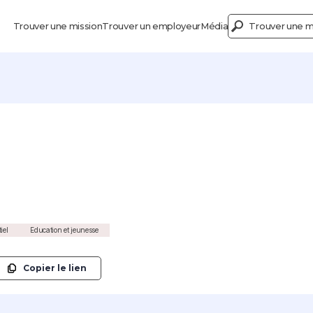
Trouver une mission
Trouver un employeur
Média
Trouver une mi
iel
Education et jeunesse
Copier le lien