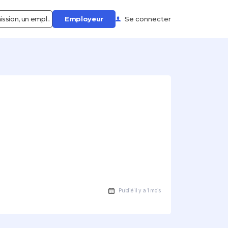
ssion, un empl..
Employeur
Se connecter
Publié il y a 1 mois