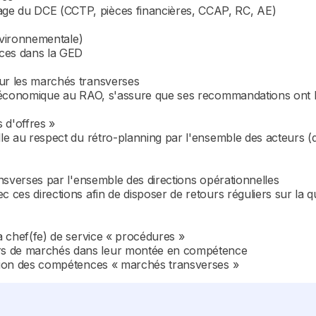
age du DCE (CCTP, pièces financières, CCAP, RC, AE)
environnementale)
ièces dans la GED
our les marchés transverses
et économique au RAO, s'assure que ses recommandations ont b
 d'offres »
lle au respect du rétro-planning par l'ensemble des acteurs (
ransverses par l'ensemble des directions opérationnelles
 ces directions afin de disposer de retours réguliers sur la q
la chef(fe) de service « procédures »
rs de marchés dans leur montée en compétence
sition des compétences « marchés transverses »