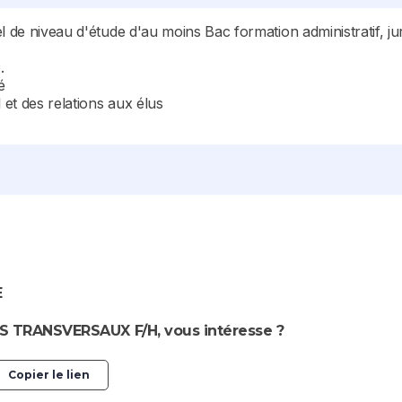
l de niveau d'étude d'au moins Bac formation administratif, jur
.
é
 et des relations aux élus
E
 TRANSVERSAUX F/H, vous intéresse ?
Copier le lien