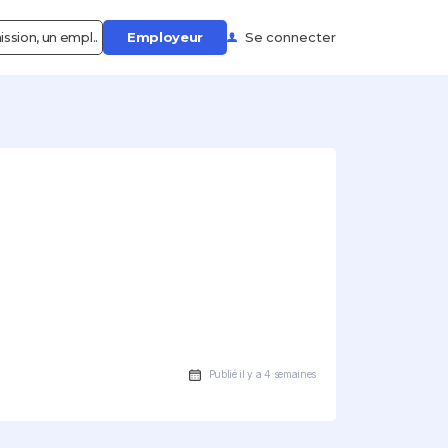
ssion, un empl..
Employeur
Se connecter
Publié il y a 4 semaines