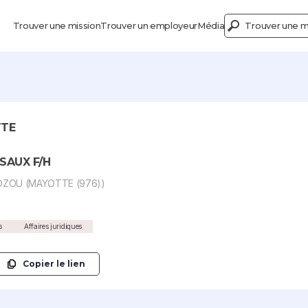
Trouver une mission
Trouver un employeur
Média
Trouver une mi
TTE
SAUX F/H
UDZOU (MAYOTTE (976))
s
Affaires juridiques
Copier le lien