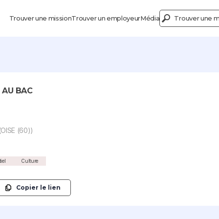
Trouver une mission
Trouver un employeur
Média
Trouver une mi
Y AU BAC
OISE (60))
iel
Culture
Copier le lien