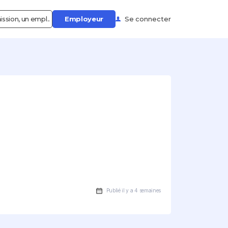
ssion, un empl..
Employeur
Se connecter
Publié il y a 4 semaines