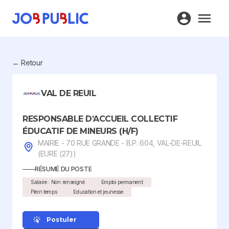
← Retour
VAL DE REUIL
RESPONSABLE D’ACCUEIL COLLECTIF
ÉDUCATIF DE MINEURS (H/F)
MAIRIE - 70 RUE GRANDE - B.P. 604, VAL-DE-REUIL
(EURE (27))
RÉSUMÉ DU POSTE
Salaire : Non renseigné
Emploi permanent
Plein temps
Education et jeunesse
Postuler