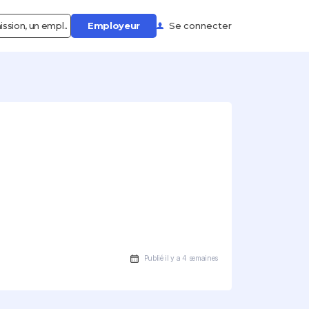
ssion, un empl..
Employeur
Se connecter
Publié il y a 4 semaines