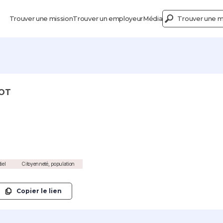
Trouver une mission
Trouver un employeur
Média
Trouver une mi
COT
iel
Citoyenneté, population
Copier le lien