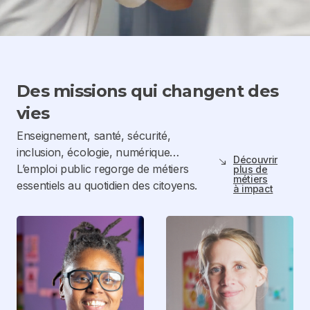
Des missions qui changent des
vies
Enseignement, santé, sécurité,
inclusion, écologie, numérique…
Découvrir
south_east
L’emploi public regorge de métiers
plus de
métiers
essentiels au quotidien des citoyens.
à impact