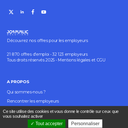
Découvrez nos offres pour les employeurs
21 870 offres d'emploi • 32 123 employeurs
Tous droits réservés 2025 •
Mentions légales
et
CGU
A PROPOS
Qui sommes-nous ?
Rencontrer les employeurs
Média et blog
Ce site utilise des cookies et vous donne le contrôle sur ceux que
vous souhaitez activer
Contact
Tout accepter
Personnaliser